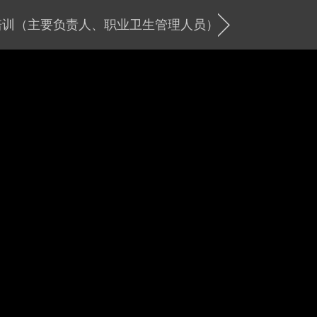
再培训（主要负责人、职业卫生管理人员）
取证
注安
考试
职业卫生
更多